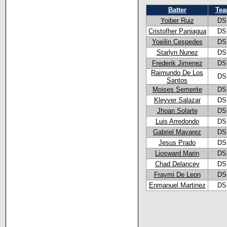
Batter
Te
Yoiber Ruiz
DS
Cristofher Paniagua
DS
Yoeilin Cespedes
DS
Starlyn Nunez
DS
Frederik Jimenez
DS
Raimundo De Los
DS
Santos
Moises Semerite
DS
Kleyver Salazar
DS
Jhoan Solarte
DS
Luis Arredondo
DS
Gabriel Mavarez
DS
Jesus Prado
DS
Liosward Marin
DS
Chad Delancey
DS
Fraymi De Leon
DS
Enmanuel Martinez
DS